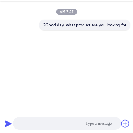
کیفیت
7:27 AM
با
Good day, what product are you looking for?
ما
تماس
بگیرید
اخبار
پرونده
ها
کیت کمک های اولیه قابل حمل OEM ایمنی خودرو در کنار جاده
اضطراری با لوازم پزشکی
کیت کمک های اولیه قابل حمل
2025-12-26
درخواست
نقل قول