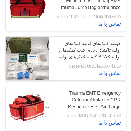
Medical First aid bag EMS
Trauma Jump Bag ambulance
emergency backpack
نقشه
$58.00/pieces 10-499 pieces MOQ:10
تماس با ما
سایت
سیاست
کیسه کمک‌های اولیه کمک‌های
اولیه تاکتیکی بادی کیت کمک‌های
حفظ
اولیه BFAK کیسه کمک‌های اولیه
حریم
عمومی کیسه مولی سایز بزرگ
$1.50 - $28.00/pieces MOQ:10
تماس با ما
خصوصی
Trauma EMT Emergency
Outdoor Abulance CPR
Response First Aid Large
Capacity With Shoulder Strap
$25.50 - $40.00/pieces MOQ:10
Bag
تماس با ما