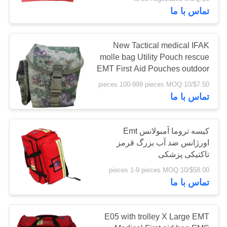
کیفیت
تماس با ما
با
New Tactical medical IFAK
ما
molle bag Utility Pouch rescue
EMT First Aid Pouches outdoor
تماس
emergency survival bag case
$7.50/pieces 100-999 pieces MOQ:10
بگیرید
تماس با ما
اخبار
کیسه تروما آمبولانس Emt
اورژانس ضد آب بزرگ قرمز
پرونده
تاکتیکی پزشکی
ها
$58.00/pieces 1-9 pieces MOQ:10
تماس با ما
درخواست
E05 with trolley X Large EMT
نقل قول