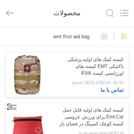
2026
Saferlife
Products
محصولات
Co.,
Ltd..
All
Rights
Reserved.
خونه
emt first aid bag
محصولات
کیسه کمک های اولیه پزشکی
تاکتیکی EMT کیسه بقای
درباره
اورژانسی کیسه IFAK
ما
$1.50 - $2.50/pieces MOQ:10
تماس با ما
تور
کارخانه
کیسه کمک های اولیه قابل حمل
Emt Car برای ورزش عروسی
کیسه کوچک کمپینگ در فضای باز
کنترل
مراقبت از زخم
to be negociated MOQ:10