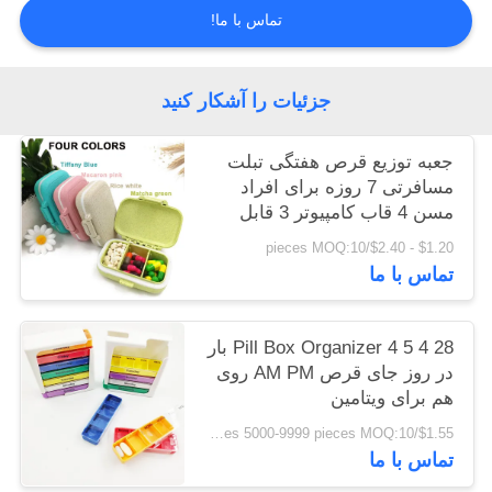
تماس با ما!
نقشه
سایت
جزئیات را آشکار کنید
جعبه توزیع قرص هفتگی تبلت
سیاست
مسافرتی 7 روزه برای افراد
حفظ
مسن 4 قاب کامپیوتر 3 قابل
جابجایی
حریم
$1.20 - $2.40/pieces MOQ:10
تماس با ما
خصوصی
28 4 5 Pill Box Organizer 4 بار
در روز جای قرص AM PM روی
هم برای ویتامین
$1.55/pieces 5000-9999 pieces MOQ:10
تماس با ما