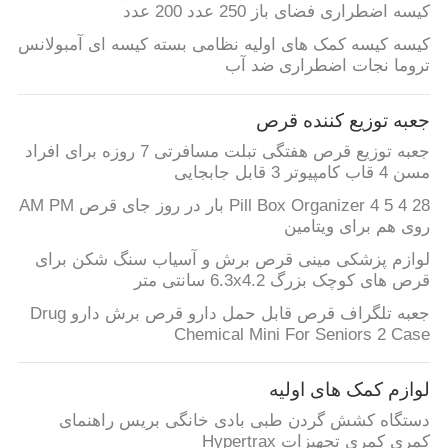
کیسه اضطراری فضای باز 250 عدد 200 عدد
کیسه کیسه کمک های اولیه نظامی بسته کیسه ای آمبولانس
نقشه
تروما نجات اضطراری ضد آب
سایت
جعبه توزیع کننده قرص
سیاست
جعبه توزیع قرص هفتگی تبلت مسافرتی 7 روزه برای افراد
مسن 4 قاب کامپیوتر 3 قابل جابجایی
حفظ
28 4 5 Pill Box Organizer 4 بار در روز جای قرص AM PM
حریم
روی هم برای ویتامین
خصوصی
لوازم پزشکی مینی قرص برش و آسیاب سنگ شکن برای
قرص های کوچک بزرگ 6.3x4.2 سانتی متر
جعبه تلگراف قرص قابل حمل دارو قرص برش دارو Drug
Chemical Mini For Seniors 2 Case
لوازم کمک های اولیه
دستگاه کشش گردن طبی بادی خانگی بریس راهنمای
کمری کمری تجهیزات Hypertrax