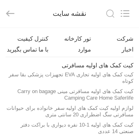
2026
Saferlife
Products
نقشه سایت
Co.,
Ltd..
All
Rights
Reserved.
خونه
شرکت
تور کارخانه
کنترل کیفیت
اخبار
موارد
با ما تماس بگیرید
محصولات
کیت کمک های اولیه مسافرتی
درباره
کیت کمک های اولیه تجاری EVA تجهیزات پزشکی بقا سفر
ما
کوتاه
کیت کمک های اولیه مسافرتی مینی Carry on bagage
Camping Care Home Saferlife
تور
لوازم اولیه کیت کمک های اولیه سفر خانواده برای حیوانات
کارخانه
مسافرتی سگ اضطراری 20 سانتی متری
کیت کمک های اولیه 1-10 نفره دیواری با براکت دفتر
کنترل
صنعتی 14 عددی