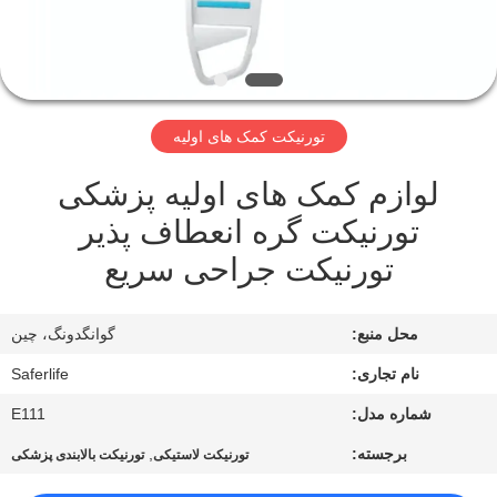
کیفیت
با
ما
تورنیکت کمک های اولیه
تماس
لوازم کمک های اولیه پزشکی
بگیرید
تورنیکت گره انعطاف پذیر
تورنیکت جراحی سریع
اخبار
محل منبع:
گوانگدونگ، چین
پرونده
ها
نام تجاری:
Saferlife
شماره مدل:
E111
درخواست
برجسته:
,
تورنیکت لاستیکی
تورنیکت بالابندی پزشکی
نقل قول