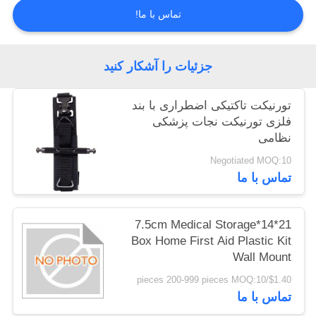
تماس با ما!
نقشه
سایت
جزئیات را آشکار کنید
سیاست
تورنیکت تاکتیکی اضطراری با بند
فلزی تورنیکت نجات پزشکی
حفظ
نظامی
حریم
Negotiated MOQ:10
خصوصی
تماس با ما
21*14*7.5cm Medical Storage
Box Home First Aid Plastic Kit
Wall Mount
$1.40/pieces 200-999 pieces MOQ:10
تماس با ما