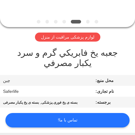
کیفیت
با
ما
لوازم پزشکی مراقبت از منزل
تماس
جعبه یخ فابريکي گرم و سرد
بگیرید
يکبار مصرفي
اخبار
محل منبع:
چین
پرونده
نام تجاری:
Saferlife
ها
برجسته:
,
بسته ی یخ فوری پزشکی
بسته ی یخ یکبار مصرفی
تماس با ما!
درخواست
نقل قول