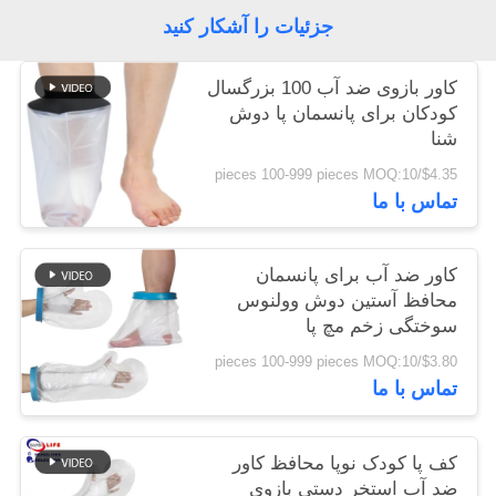
جزئیات را آشکار کنید
نقشه
کاور بازوی ضد آب 100 بزرگسال
سایت
کودکان برای پانسمان پا دوش
شنا
سیاست
$4.35/pieces 100-999 pieces MOQ:10
تماس با ما
حفظ
حریم
کاور ضد آب برای پانسمان
خصوصی
محافظ آستین دوش وولنوس
سوختگی زخم مچ پا
$3.80/pieces 100-999 pieces MOQ:10
تماس با ما
کف پا کودک نوپا محافظ کاور
ضد آب استخر دستی بازوی