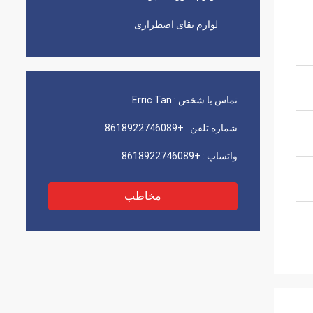
لوازم بقای اضطراری
تماس با شخص :
Erric Tan
شماره تلفن :
+8618922746089
واتساپ :
+8618922746089
مخاطب