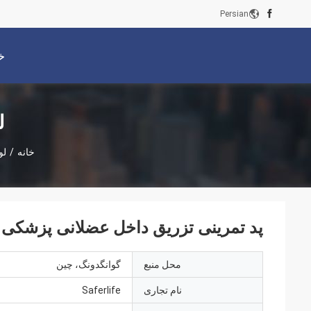
Persian
خ
ل
خانه
/
لو
پد تمرینی تزریق داخل عضلانی پزشکی پ
محل منبع
گوانگدونگ، چین
نام تجاری
Saferlife