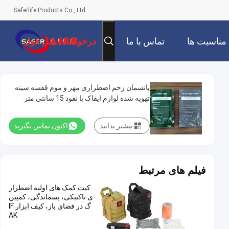
Saferlife Products Co., Ltd.
مناسبت ها
تماس با ما
درخواست نقل قول
پانسمان زخم اضطراری مهر و موم قفسه سینه
تهویه شده لوازم ایفاک با نفوذ 15 سانتی متر
بیشتر بدانید
اکنون تماس بگیرید
فیلم های مرتبط
کیت کمک های اولیه اضطرار
ی تاکتیکی، پسماندگی، کمپین
گ در فضای باز، کیف ابزار IF
AK